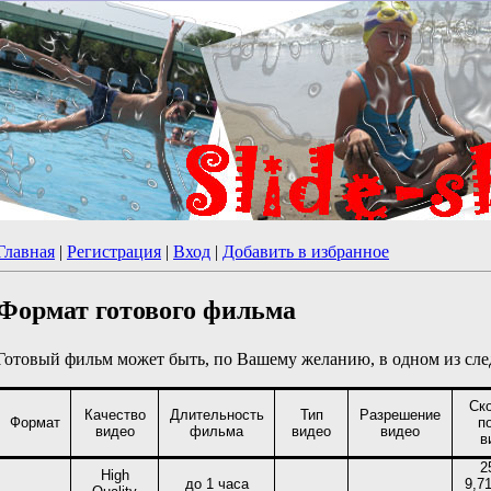
Главная
|
Регистрация
|
Вход
|
Добавить в избранное
Формат готового фильма
Готовый фильм может быть, по Вашему желанию, в одном из с
Ск
Качество
Длительность
Тип
Разрешение
Формат
п
видео
фильма
видео
видео
в
2
High
до 1 часа
9,7