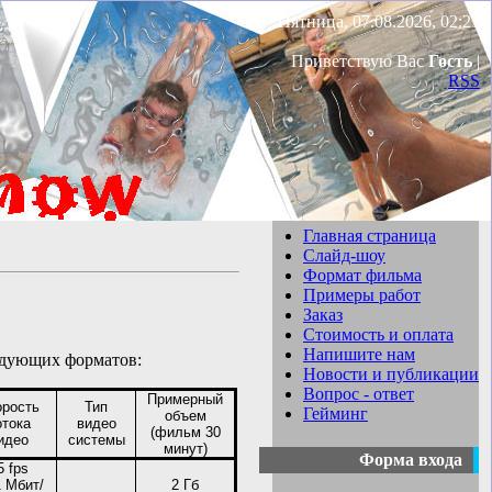
Пятница, 07.08.2026, 02:21
Приветствую Вас
Гость
|
RSS
Главная страница
Слайд-шоу
Формат фильма
Примеры работ
Заказ
Стоимость и оплата
Напишите нам
ледующих форматов:
Новости и публикации
Вопрос - ответ
Примерный
орость
Тип
Гейминг
объем
отока
видео
(фильм 30
идео
системы
минут)
Форма входа
5 fps
1 Мбит/
2 Гб