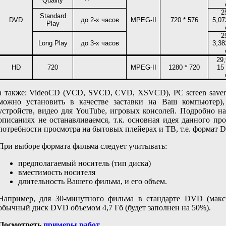
Quality
2
Standar
d
DVD
до 2-х часов
MPEG
-
II
720 * 576
5,07
Play
2
Long
Play
до 3-х часов
3,38
29,
HD
720
MPEG
-
II
1280 * 720
15
а также: VideoCD (VCD, SVCD, CVD, XSVCD), PC screen saver 
можно установить в качестве заставки на Ваш компьютер),
устройств, видео для YouTube, игровых консолей. Подробно н
описаниях не останавливаемся, т.к. основная идея данного пр
потребности просмотра на бытовых плейерах и ТВ, т.е. формат 
При выборе формата фильма следует учитывать:
предполагаемый носитель (тип диска)
вместимость носителя
длительность Вашего фильма, и его объем.
Например, для 30-минутного фильма в стандарте DVD (макси
обычный диск DVD объемом 4,7 Гб (будет заполнен на 50%).
Посмотреть
примеры работ
.