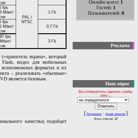
Онлайн всего:
1
сек
Гостей:
1
5 fps
3 Мбит/
1 Гб
Пользователей:
0
сек
PAL
/
5 fps
NTSC
2 Мбит/
0,7 Гб
сек
97 fps
 Мбит/
3 Гб
Реклама
сек
(«хранитель экрана», который
 Flash, видео для мобильных
а всевозможных форматах и их
оекта – реализовать «обычные»
DVD является базовым.
Наш опрос
Вы собираетесь сделать слайд-
шоу ...
[
·
]
Результаты
Архив опросов
Всего ответов:
17
мального качества) подойдет